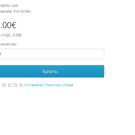
дель: Liya
личие: Pre-Order
.00€
з НДС: 0.00€
личество
Купить
0 отзывов
/
Написать отзыв