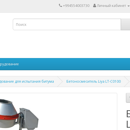
+994554003730
Личный кабинет
рудование
ование для испытания битума
Бетоносмеситель Liya LT-C0100