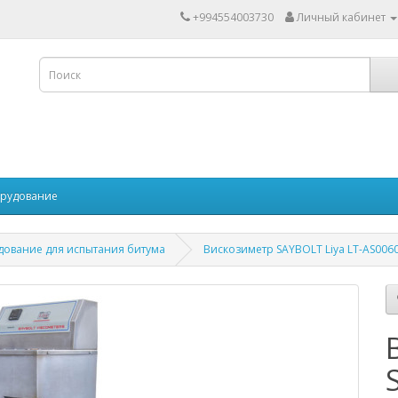
+994554003730
Личный кабинет
рудование
ование для испытания битума
Вискозиметр SAYBOLT Liya LT-AS006