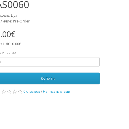
AS0060
дель: Liya
личие: Pre-Order
.00€
з НДС: 0.00€
личество
Купить
0 отзывов
/
Написать отзыв