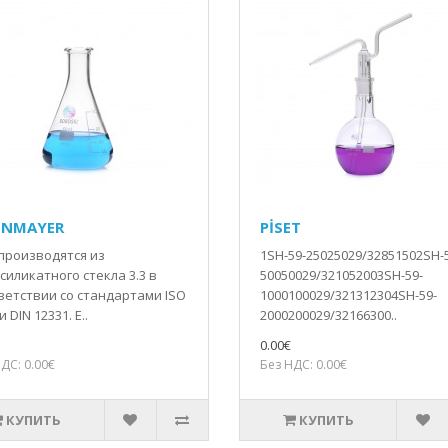
ENMAYER
PİSET
производятся из
1SH-59-25025029/32851502SH-
силикатного стекла 3.3 в
50050029/321052003SH-59-
ветствии со стандартами ISO
1000100029/321312304SH-59-
и DIN 12331. Е..
2000200029/32166300..
0.00€
ДС: 0.00€
Без НДС: 0.00€
КУПИТЬ
КУПИТЬ