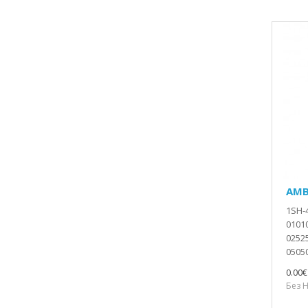
AMB
1SH-
0101
0252
05050
0.00€
Без Н