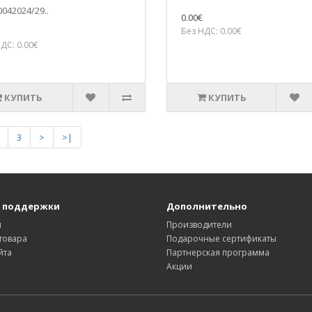
042024/29..
0.00€
Без НДС: 0.00€
ДС: 0.00€
КУПИТЬ
КУПИТЬ
3
>
>|
 поддержки
Дополнительно
ы
Производители
товара
Подарочные сертификаты
йта
Партнерская программа
Акции