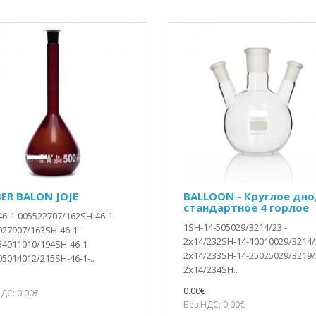
ER BALON JOJE
BALLOON - Круглое дно
стандартное 4 горлое
46-1-005522707/162SH-46-1-
1SH-14-505029/3214/23 -
027907/163SH-46-1-
2x14/232SH-14-10010029/3214/
54011010/194SH-46-1-
2x14/233SH-14-25025029/3219/
5014012/215SH-46-1-..
2x14/234SH..
0.00€
ДС: 0.00€
Без НДС: 0.00€