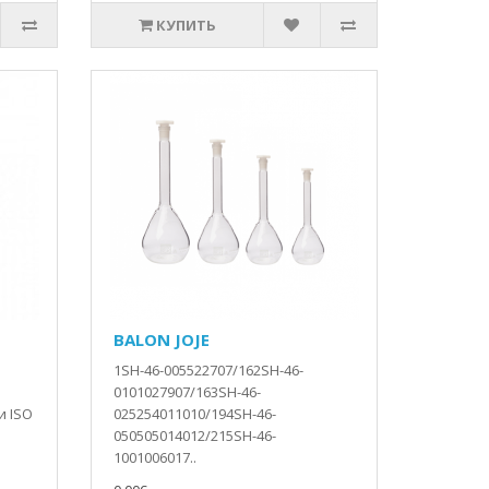
КУПИТЬ
BALON JOJE
1SH-46-005522707/162SH-46-
в
0101027907/163SH-46-
и ISO
025254011010/194SH-46-
050505014012/215SH-46-
1001006017..