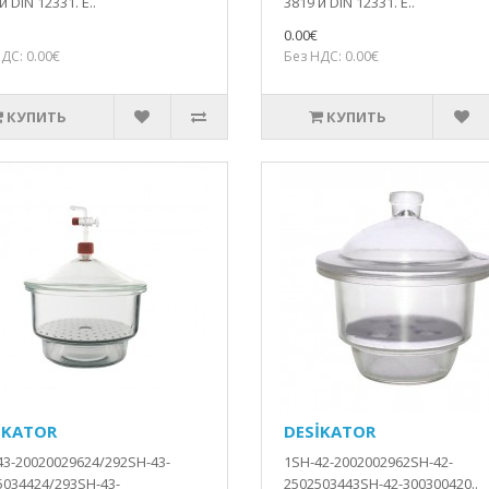
и DIN 12331. Е..
3819 и DIN 12331. Е..
0.00€
ДС: 0.00€
Без НДС: 0.00€
КУПИТЬ
КУПИТЬ
İKATOR
DESİKATOR
43-20020029624/292SH-43-
1SH-42-2002002962SH-42-
5034424/293SH-43-
2502503443SH-42-300300420..