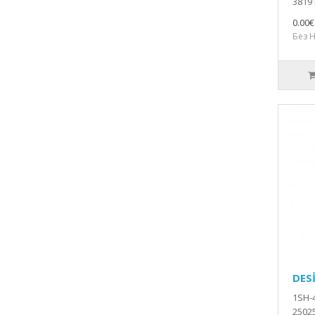
3819 
0.00€
Без Н
DES
1SH-
2502