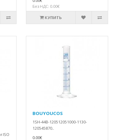
0.00€
Без НДС: 0.00€
КУПИТЬ
BOUYOUCOS
1SH-44B-120512051000-1130-
в
120545870..
и ISO
0.00€