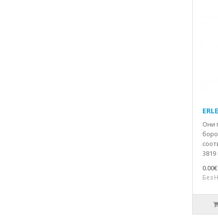
ERL
Они 
боро
соот
3819 
0.00€
Без Н