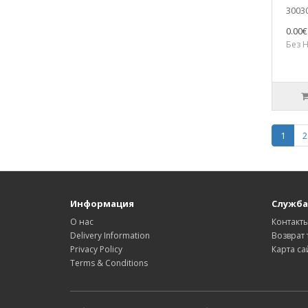
30030
0.00€
Без Н
1
2
Информация
Служба
О нас
Контакт
Delivery Information
Возврат 
Privacy Policy
Карта са
Terms & Conditions