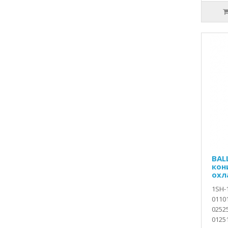
BAL
кон
охл
1SH-
0110
0252
01251