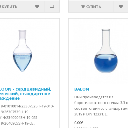
КУПИТЬ
КУПИТЬ
LOON - сердцевидный,
BALON
ический, стандартное
Они производятся из
аждение
боросиликатного стекла 3.3 
19-01010014/2330752SH-19-010-
соответствии со стандартам
19/2630753SH-19-
3819 и DIN 12331. Е..
514/2340904SH-19-025-
0.00€
9/2640905SH-19-05..