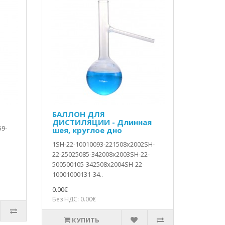
БАЛЛОН ДЛЯ
ДИСТИЛЯЦИИ - Длинная
59-
шея, круглое дно
1SH-22-10010093-221508x2002SH-
22-25025085-342008x2003SH-22-
500500105-342508x2004SH-22-
10001000131-34..
0.00€
Без НДС: 0.00€
КУПИТЬ