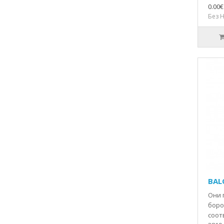
0.00€
Без Н
BAL
Они 
боро
соот