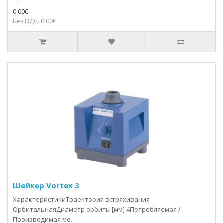
0.00€
Без НДС: 0.00€
Шейкер Vortex 3
ХарактеристикиТраектория встряхивания
ОрбитальнаяДиаметр орбиты [мм] 4Потребляемая /
Производимая мо..