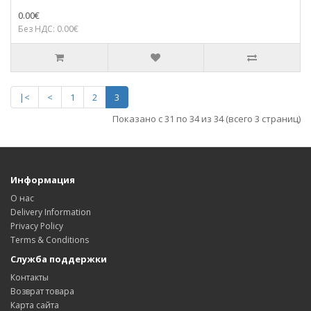
0.00€
Без НДС: 0.00€
|<
<
1
2
3
Показано с 31 по 34 из 34 (всего 3 страниц)
Информация
О нас
Delivery Information
Privacy Policy
Terms & Conditions
Служба поддержки
Контакты
Возврат товара
Карта сайта