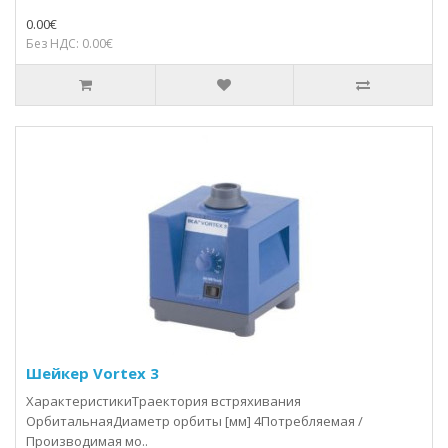
0.00€
Без НДС: 0.00€
Шейкер Vortex 3
ХарактеристикиТраектория встряхивания
ОрбитальнаяДиаметр орбиты [мм] 4Потребляемая /
Производимая мо..