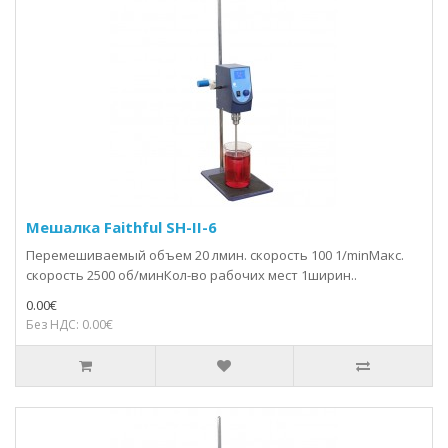
Мешалка Faithful SH-II-6
Перемешиваемый объем 20 лмин. скорость 100 1/minМакс.
скорость 2500 об/минКол-во рабочих мест 1ширин..
0.00€
Без НДС: 0.00€