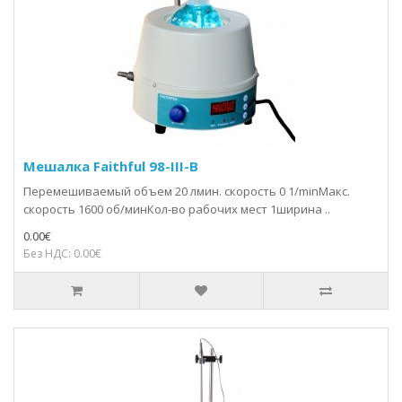
Мешалка Faithful 98-III-B
Перемешиваемый объем 20 лмин. скорость 0 1/minМакс.
скорость 1600 об/минКол-во рабочих мест 1ширина ..
0.00€
Без НДС: 0.00€