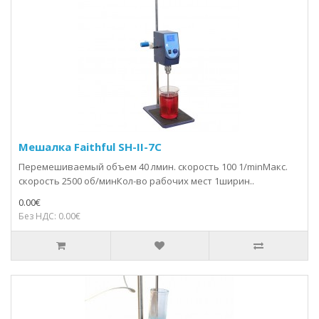
Мешалка Faithful SH-II-7C
Перемешиваемый объем 40 лмин. скорость 100 1/minМакс.
скорость 2500 об/минКол-во рабочих мест 1ширин..
0.00€
Без НДС: 0.00€