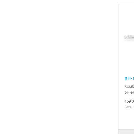
pH-
Комб
pH-э
169.0
Без Н