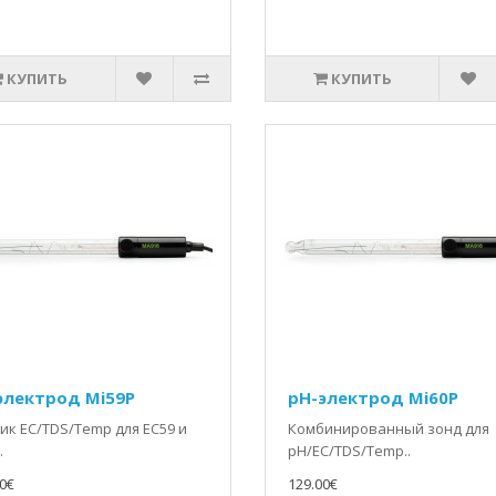
КУПИТЬ
КУПИТЬ
электрод Mi59P
pH-электрод Mi60P
ик EC/TDS/Temp для EC59 и
Комбинированный зонд для
.
pH/EC/TDS/Temp..
0€
129.00€