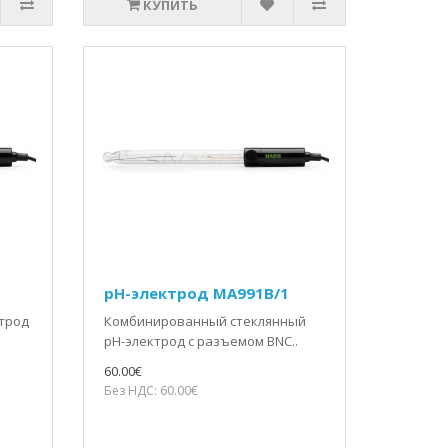
КУПИТЬ
pH-электрод MA991B/1
трод
Комбинированный стеклянный
рН-электрод с разъемом BNC..
60.00€
Без НДС: 60.00€