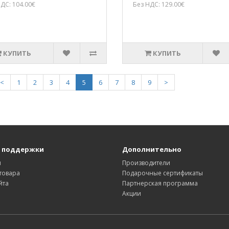
ДС: 104.00€
Без НДС: 129.00€
КУПИТЬ
КУПИТЬ
<
1
2
3
4
5
6
7
8
9
>
 поддержки
Дополнительно
ы
Производители
товара
Подарочные сертификаты
йта
Партнерская программа
Акции