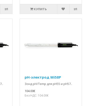
КУПИТЬ
pH-электрод Mi58P
..
Зонд pH/Temp для pH55 и pH57..
104.00€
Без НДС: 104.00€