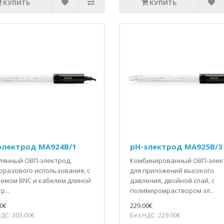
КУПИТЬ
КУПИТЬ
электрод MA924B/1
pH-электрод MA925B/3
лянный ОВП-электрод,
Комбинированный ОВП-элек
оразового использования, с
для приложений высокого
емом BNC и кабелем длиной
давления, двойной спай, с
р...
полимеромраствором эл..
0€
229.00€
ДС: 303.00€
Без НДС: 229.00€