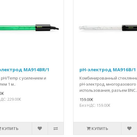
электрод MA914BR/1
pH-электрод MA916B/1
 pH/Temp с усилением и
Комбинированный стеклянн
ем 1 м..
pH-электрод, многоразового
использования, разъем BNC.
0€
ДС: 229.00€
159.00€
Без НДС: 159.00€
КУПИТЬ
КУПИТЬ