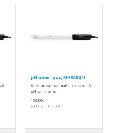
pH-электрод MA920B/1
ый
Комбинированный стеклянный
pH-электрод..
153.00€
Без НДС: 153.00€