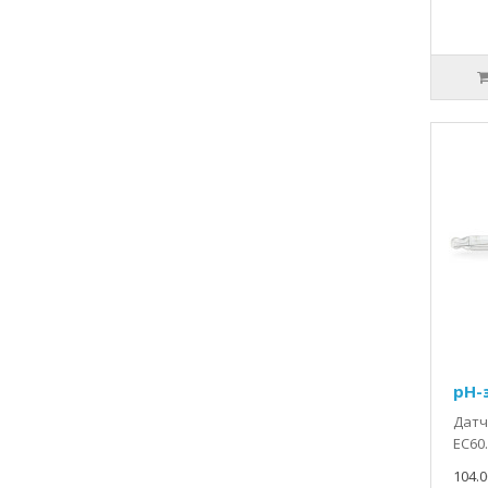
pH-
Датч
EC60.
104.0