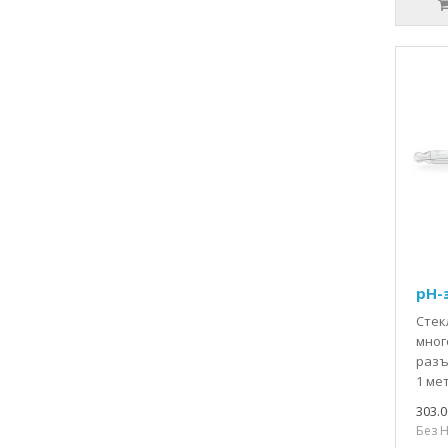
pH-
Стек
мног
разъ
1 мет
303.0
Без Н