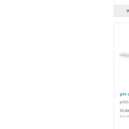
pH-
pH55
55.00
Без Н