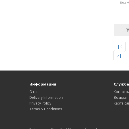
Без Н
|<
>|
Информация
Служба
О нас
Контакт
Delivery Information
Возврат 
Privacy Policy
Карта са
Terms & Conditions