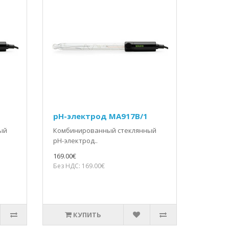
pH-электрод MA917B/1
ый
Комбинированный стеклянный
pH-электрод..
.
169.00€
Без НДС: 169.00€
КУПИТЬ