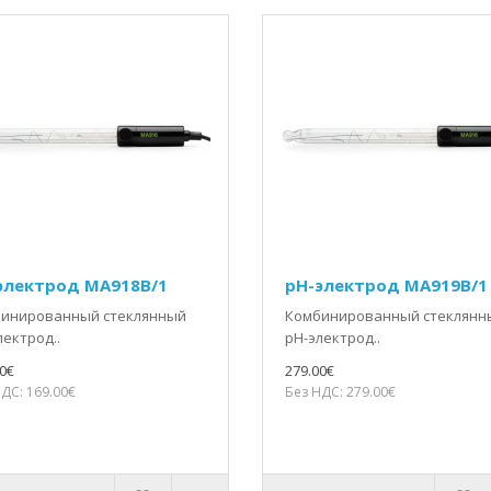
электрод MA918B/1
pH-электрод MA919B/1
инированный стеклянный
Комбинированный стеклянн
лектрод..
pH-электрод..
0€
279.00€
ДС: 169.00€
Без НДС: 279.00€