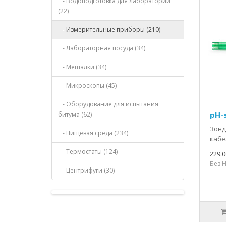
- Водоподготовка для лабораторий
(22)
- Измерительные приборы (210)
- Лабораторная посуда (34)
- Мешалки (34)
- Микроскопы (45)
- Оборудование для испытания
pH-
битума (62)
Зонд
- Пищевая среда (234)
кабел
- Термостаты (124)
229.0
Без Н
- Центрифуги (30)