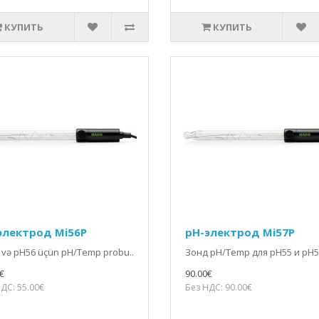
КУПИТЬ
КУПИТЬ
электрод Mi56P
pH-электрод Mi57P
 və pH56 üçün pH/Temp probu..
Зонд pH/Temp для pH55 и pH57
€
90.00€
ДС: 55.00€
Без НДС: 90.00€